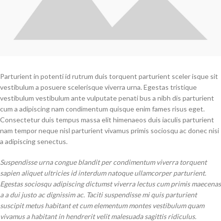
Parturient in potenti id rutrum duis torquent parturient sceler isque sit
vestibulum a posuere scelerisque viverra urna. Egestas tristique
vestibulum vestibulum ante vulputate penati bus a nibh dis parturient
cum a adipiscing nam condimentum quisque enim fames risus eget.
Consectetur duis tempus massa elit himenaeos duis iaculis parturient
nam tempor neque nisl parturient vivamus primis sociosqu ac donec nisi
a adipiscing senectus.
Suspendisse urna congue blandit per condimentum viverra torquent
sapien aliquet ultricies id interdum natoque ullamcorper parturient.
Egestas sociosqu adipiscing dictumst viverra lectus cum primis maecenas
a a dui justo ac dignissim ac. Taciti suspendisse mi quis parturient
suscipit metus habitant et cum elementum montes vestibulum quam
vivamus a habitant in hendrerit velit malesuada sagittis ridiculus.