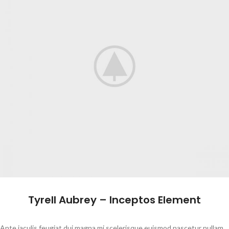
Tyrell Aubrey – Inceptos Element
Ante iaculis feugiat dui magna mi scelerisque euismod nascetur nullam